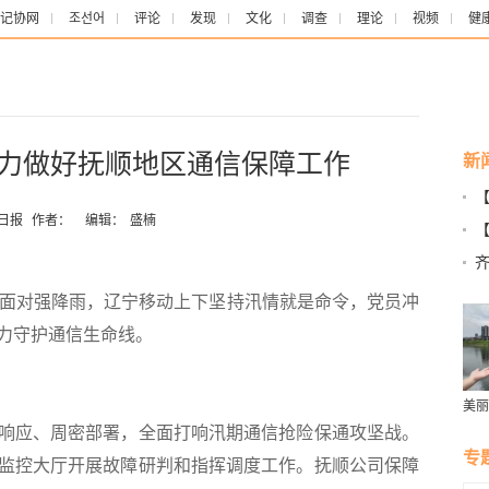
记协网
조선어
评论
发现
文化
调查
理论
视频
健
全力做好抚顺地区通信保障工作
新
世
日报
作者：
编辑：
盛楠
壮
面对强降雨，辽宁移动上下坚持汛情就是命令，党员冲
力守护通信生命线。
美丽
群雁
应、周密部署，全面打响汛期通信抢险保通攻坚战。
生态
专
监控大厅开展故障研判和指挥调度工作。抚顺公司保障