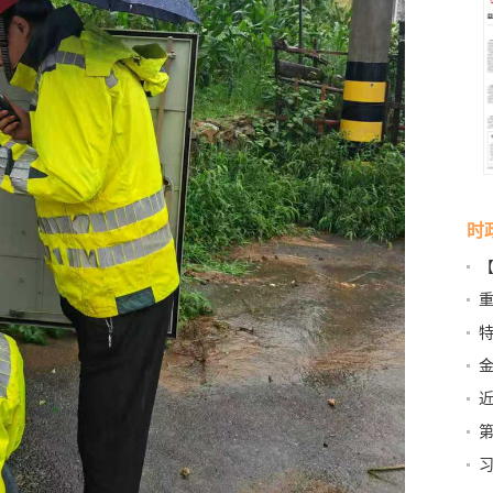
时
营
特
第
篇