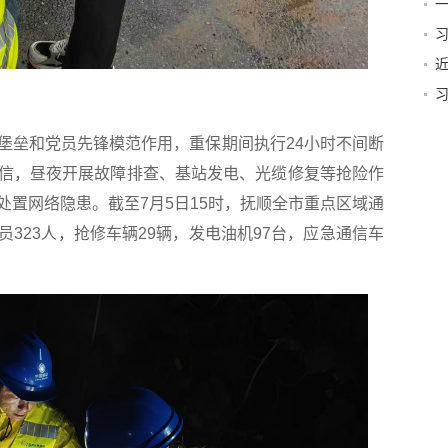
一
贺
垒和党员先锋模范作用，重保期间执行24小时不间断
信，昼夜开展故障排查、基站发电、光缆修复等抢险作
处置网络隐患。截至7月5日15时，抚顺全市重点区域通
323人，抢修车辆29辆，发电油机97台，应急通信车