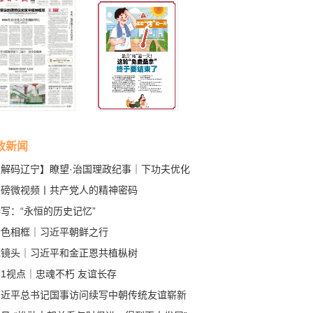
政新闻
【解码辽宁】瞭望·治国理政纪事｜下功夫优化
商环境
重磅微视频丨共产党人的精神密码
写：“永恒的历史记忆”
金色相框｜习近平朝鲜之行
近镜头｜习近平和金正恩共植枞树
1视点｜忠魂不朽 友谊长存
习近平总书记国事访问续写中朝传统友谊崭新
章