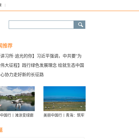
康
闻推荐
【讲习所·追光的你】习近平强调，中共要“为
界和平与发展注入更多正能量”
【伟大征程】践行绿色发展理念 绘就生态中国
美画卷
齐心协力走好新的长征路
中国行丨滩涂变绿廊
美丽中国行丨青海：筑牢
伴舟游——探访信江
青藏高原生态屏障
走廊
题