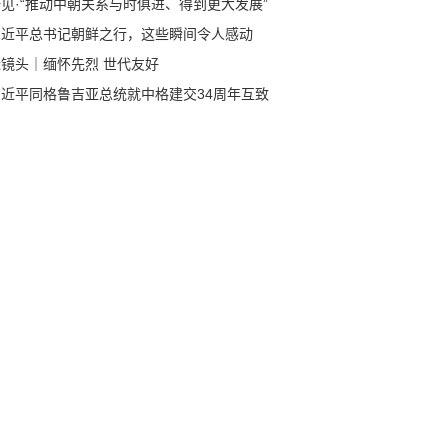
见·“推动中朝关系与时俱进、得到更大发展”
习近平总书记朝鲜之行，这些瞬间令人感动
近镜头｜缅怀先烈 世代友好
习近平同格鲁吉亚总统就中格建交34周年互致
电