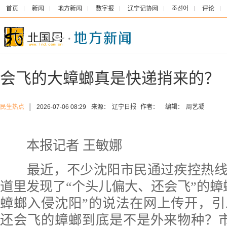
首页
新闻
地方新闻
数字报
辽宁记协网
조선어
评论
会飞的大蟑螂真是快递捎来的？
民生热点
│
2026-07-06 08:29
来源：
辽宁日报
作者：
编辑：
周艺凝
本报记者 王敏娜
最近，不少沈阳市民通过疾控热线
道里发现了“个头儿偏大、还会飞”的蟑
蟑螂入侵沈阳”的说法在网上传开，
还会飞的蟑螂到底是不是外来物种？