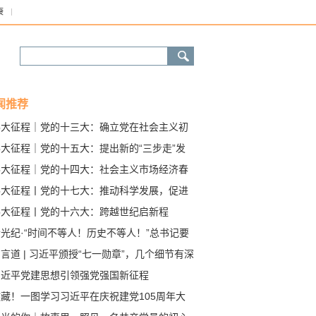
康
闻推荐
伟大征程｜党的十三大：确立党在社会主义初
阶段基本路线
伟大征程｜党的十五大：提出新的“三步走”发
战略
伟大征程｜党的十四大：社会主义市场经济春
激荡
伟大征程丨党的十七大：推动科学发展，促进
会和谐
伟大征程丨党的十六大：跨越世纪启新程
光纪·“时间不等人！历史不等人！”总书记要
全党同志做到“三个务必”
言道 | 习近平颁授“七一勋章”，几个细节有深
习近平党建思想引领强党强国新征程
收藏！一图学习习近平在庆祝建党105周年大
上的讲话