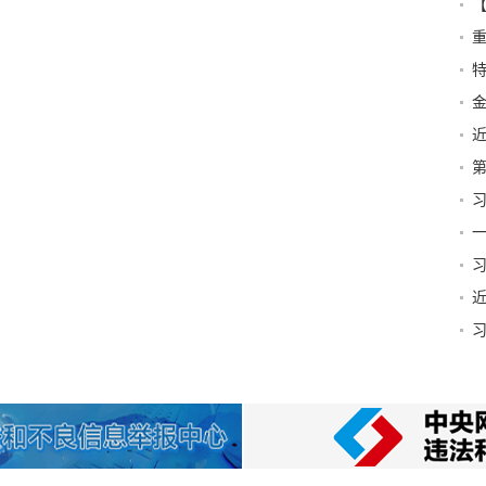
营
特
第
篇
一
贺