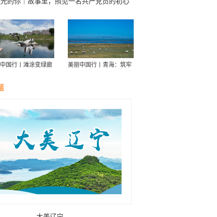
追光的你｜故事里，照见一名共产党员的初心
中国行丨滩涂变绿廊
美丽中国行丨青海：筑牢
伴舟游——探访信江
青藏高原生态屏障
走廊
题
大美辽宁