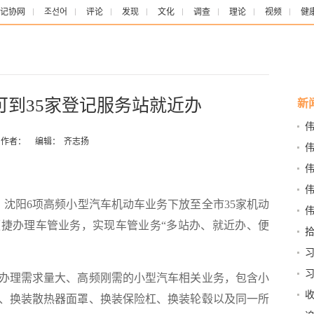
记协网
조선어
评论
发现
文化
调查
理论
视频
健
可到35家登记服务站就近办
新
级
作者：
编辑：
齐志扬
展
雷
，沈阳6项高频小型汽车机动车业务下放至全市35家机动
社
捷办理车管业务，实现车管业务“多站办、就近办、便
拾
求
习
意
理需求量大、高频刚需的小型汽车相关业务，包含小
、换装散热器面罩、换装保险杠、换装轮毂以及同一所
会