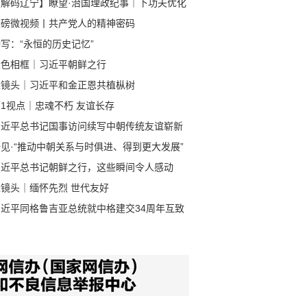
【解码辽宁】瞭望·治国理政纪事｜下功夫优化
商环境
重磅微视频丨共产党人的精神密码
写：“永恒的历史记忆”
金色相框｜习近平朝鲜之行
近镜头｜习近平和金正恩共植枞树
1视点｜忠魂不朽 友谊长存
习近平总书记国事访问续写中朝传统友谊崭新
章
见·“推动中朝关系与时俱进、得到更大发展”
习近平总书记朝鲜之行，这些瞬间令人感动
近镜头｜缅怀先烈 世代友好
习近平同格鲁吉亚总统就中格建交34周年互致
电