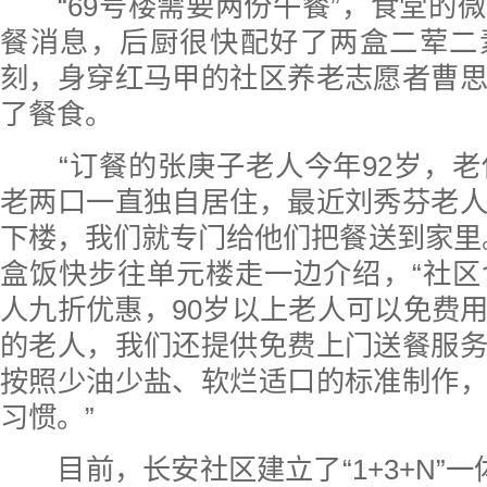
“69号楼需要两份午餐”，食堂的
餐消息，后厨很快配好了两盒二荤二
刻，身穿红马甲的社区养老志愿者曹
了餐食。
“订餐的张庚子老人今年92岁，老
老两口一直独自居住，最近刘秀芬老
下楼，我们就专门给他们把餐送到家里
盒饭快步往单元楼走一边介绍，“社区
人九折优惠，90岁以上老人可以免费
的老人，我们还提供免费上门送餐服
按照少油少盐、软烂适口的标准制作
习惯。”
目前，长安社区建立了“1+3+N”一