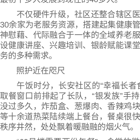
不仅硬件升级，社区还整合辖区医
30余家为老服务资源，搭建起集健康
神慰藉、代际融合于一体的全域养老
设健康讲座、兴趣培训、银龄赋能课
务的多种需求。
照护近在咫尺
午饭时分，长安社区的“幸福长者食
取餐窗口前排起了长队，“银发族”手
没过多久，炸茄盒、葱爆肉、香辣鸡
等十余道热菜陆续端上餐台，餐桌很
秩序井然，处处飘着暖融融的烟火气。