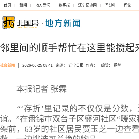
首页
新闻
地方新闻
数字报
辽宁记协网
조선어
评论
邻里间的顺手帮忙在这里能攒起
社会新闻
│
2026-06-25 08:41
来源：
辽宁日报
作者：
编辑：
杨旭
本报记者 张霖
“‘存折’里记录的不仅仅是分数，
谊。”在盘锦市双台子区盛河社区“暖家
架前，63岁的社区居民贾玉芝一边查看