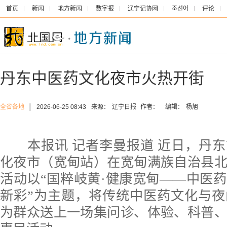
首页
新闻
地方新闻
数字报
辽宁记协网
조선어
评论
丹东中医药文化夜市火热开街
全省各地
│
2026-06-25 08:43
来源：
辽宁日报
作者：
编辑：
杨旭
本报讯 记者李曼报道 近日，丹东
化夜市（宽甸站）在宽甸满族自治县
活动以“国粹岐黄·健康宽甸——中医
新彩”为主题，将传统中医药文化与
为群众送上一场集问诊、体验、科普