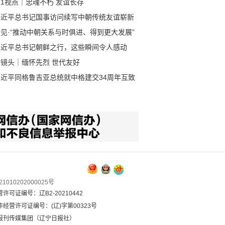
1视点｜忠魂不朽 友谊长存
习近平总书记国事访问续写中朝传统友谊崭新
章
见·“推动中朝关系与时俱进、得到更大发展”
习近平总书记朝鲜之行，这些瞬间令人感动
近镜头｜缅怀先烈 世代友好
习近平同格鲁吉亚总统就中格建交34周年互致
电
1010202000025号
可证编号：辽B2-20210442
经营许可证编号：(辽)字第00323号
报刊传媒集团（辽宁日报社）