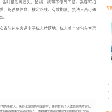
群雁
，告别纸质牌遗失、破损、携带不便等问题。乘客可扫
生态
专
质、驾驶员信息、核定路线、有效期限。执法人员可通
态。
省际包车客运电子标志牌落地，标志着全省包车客运
声明的版权人。未经北国网的书面许可，任何其他个人或组织均不得以
或发布使用于其他任何场合；不得把其中任何形式的资讯散发给其他