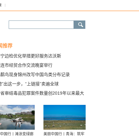
康
闻推荐
辽宁边检优化举措更好服务达沃斯
大连市经贸合作交流晚宴举行
小鹬鸟现身锦州改写中国鸟类分布记录
跨”出这一步，“上链接”卖遍全球
省审结毒品犯罪案件数量创2019年以来最大
幅
中国行丨滩涂变绿廊
美丽中国行丨青海：筑牢