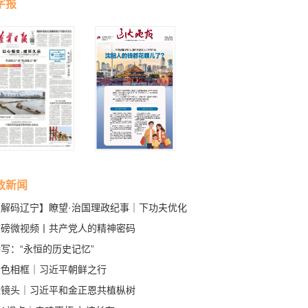
字报
政新闻
【解码辽宁】瞭望·治国理政纪事｜下功夫优化
商环境
重磅微视频丨共产党人的精神密码
写：“永恒的历史记忆”
金色相框｜习近平朝鲜之行
近镜头｜习近平和金正恩共植枞树