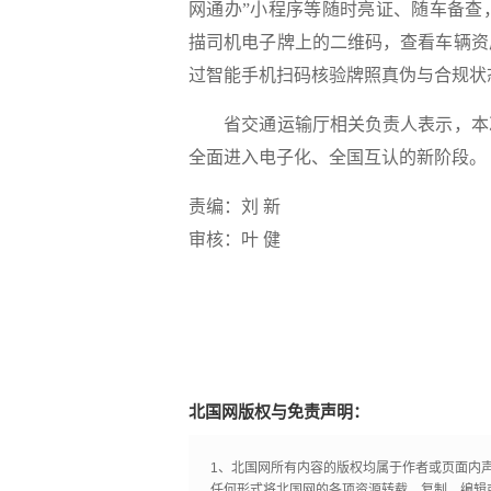
网通办”小程序等随时亮证、随车备查
描司机电子牌上的二维码，查看车辆资
过智能手机扫码核验牌照真伪与合规状
省交通运输厅相关负责人表示，本次
全面进入电子化、全国互认的新阶段。
责编：刘 新
审核：叶 健
北国网版权与免责声明：
1、北国网所有内容的版权均属于作者或页面内
任何形式将北国网的各项资源转载、复制、编辑