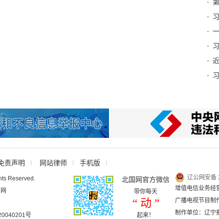
第
篇
一
贺
免责声明
网站律师
手机版
辽公网安备 2
hts Reserved.
北国网官方微信
增值电信业务经营许
国网
带你每天
“ 动 ”
广播电视节目制作
制作单位：辽宁
040201号
起来！