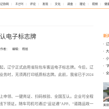
记协网
조선어
评论
发现
文化
调查
理论
视频
健
认电子标志牌
新
作者：
编辑：
杨旭
“
日起，辽宁正式启用省际包车客运电子标志牌。今后，辽
全
业务时，无须再打印纸质标志牌。此前，我省已于2024
降
申领、一键亮证、扫码核验、全国互认。企业可全程
下领证。随车司机可通过“运证通”APP、“道路运政一
美丽