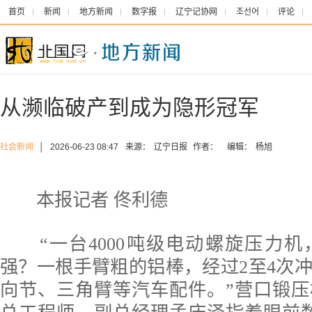
首页
新闻
地方新闻
数字报
辽宁记协网
조선어
评论
从濒临破产到成为隐形冠军
社会新闻
│
2026-06-23 08:47
来源：
辽宁日报
作者：
编辑：
杨旭
本报记者 佟利德
“一台4000吨级电动螺旋压力机
强？一根手臂粗的铝棒，经过2至4次
向节、三角臂等汽车配件。”营口锻