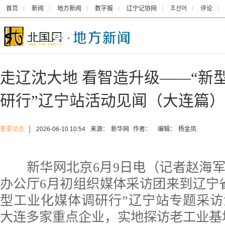
首页
新闻
地方新闻
数字报
辽宁记协网
조선어
评论
走辽沈大地 看智造升级——“新
研行”辽宁站活动见闻（大连篇）
重要动态
│
2026-06-10 10:54
来源：
新华网
作者：
编辑：
杨金凤
新华网北京6月9日电（记者赵海军
办公厅6月初组织媒体采访团来到辽宁
型工业化媒体调研行”辽宁站专题采
大连多家重点企业，实地探访老工业基