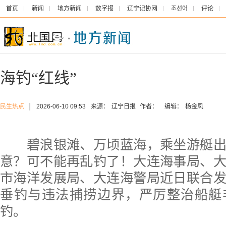
首页
新闻
地方新闻
数字报
辽宁记协网
조선어
评论
海钓“红线”
民生热点
│
2026-06-10 09:53
来源：
辽宁日报
作者：
编辑：
杨金凤
碧浪银滩、万顷蓝海，乘坐游艇出
意？可不能再乱钓了！大连海事局、
市海洋发展局、大连海警局近日联合
垂钓与违法捕捞边界，严厉整治船艇
钓。