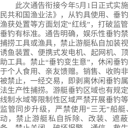
此次通告衔接今年5月1日正式实施
民共和国渔业法》，从钓具使用、垂
渔获处置等方面划定“红线”，打破监
垂钓有标准。通告明确，娱乐性垂钓
捕捞工具或渔具，禁止游艇私自加装
诱鱼装置、便携式发电机、起网机、顶
助工具。禁止“垂钓变生意”，休闲垂
于个人食用、亲友馈赠。销售、收购
被禁止，一经交易，即剥离休闲垂钓
法生产性捕捞。游艇垂钓区域也有规
线制水域等限制性区域严禁开展垂钓
监管同步升级，严禁使用“三无”船
动，禁止游艇私自拆除、改装、遮蔽