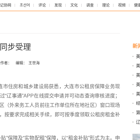
记协网
조선어
评论
发现
文化
调查
理论
视频
健
同步受理
新
全通
作者：
编辑：
王世海
中
连市住房和城乡建设局获悉，大连市公租房保障业务现
减法
过“辽事通”APP在线提交申请并可动态查询审核进度；
物”
区（外来务工人员前往工作单位所在地社区）窗口现场
，按要求完成相关手续，即可按季度领取公租房租金补
辽
社
”保障及“实物配租”保障，以“租金补贴”形式为主。申