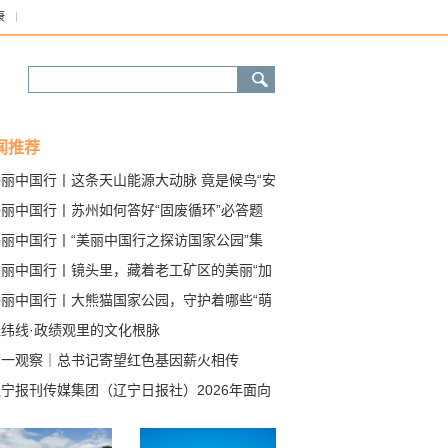
康
闻推荐
美丽中国行丨这条天山能源大动脉 竟是候鸟“安
道”
美丽中国行丨苏州如何答好“固废循环”必答题
美丽中国行丨“美丽中国行之探访国家公园”集
采访启动
美丽中国行丨镜头里，藏着老工矿区的美丽“加
”
美丽中国行丨大熊猫国家公园，守护着哪些“萌
？
经纬线·政绩观里的文化根脉
第一观察｜总书记寄望红色基因薪火相传
宁报刊传媒集团（辽宁日报社）2026年面向
会公开招聘高层次人才考核公告