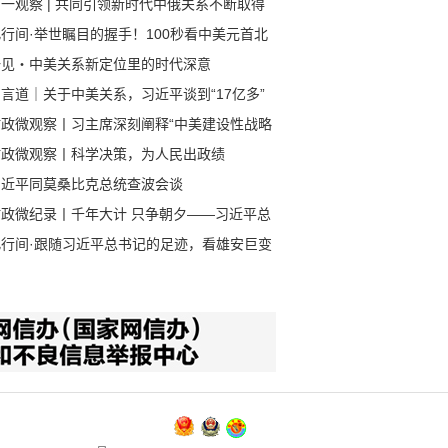
一观察 | 共同引领新时代中俄关系不断取得
成果
行间·举世瞩目的握手！100秒看中美元首北
会晤
一见・中美关系新定位里的时代深意
言道｜关于中美关系，习近平谈到“17亿多”
80多亿”
时政微观察丨习主席深刻阐释“中美建设性战略
定关系”的核心要义
时政微观察丨科学决策，为人民出政绩
习近平同莫桑比克总统查波会谈
时政微纪录丨千年大计 只争朝夕——习近平总
记赴河北雄安新区考察纪实
此行间·跟随习近平总书记的足迹，看雄安巨变