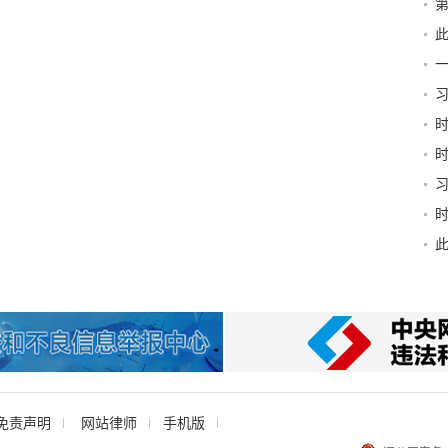
第
新
此
京
习
和“
稳
书
免责声明
网站律师
手机版