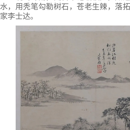
水，用秃笔勾勒树石，苍老生辣，落
家李士达。