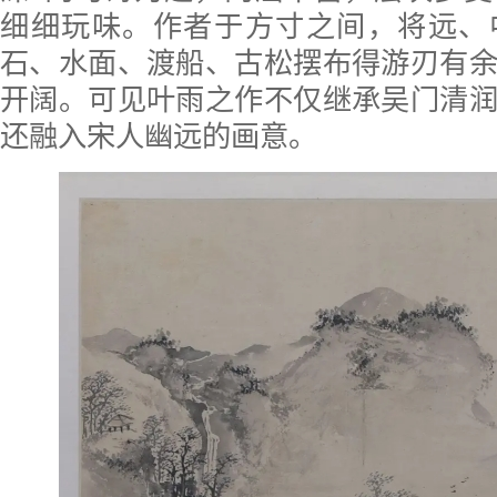
细细玩味。作者于方寸之间，将远、
石、水面、渡船、古松摆布得游刃有
开阔。可见叶雨之作不仅继承吴门清
还融入宋人幽远的画意。