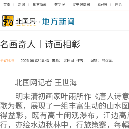
首页
新闻
地方新闻
数字报
辽宁记协网
조선어
评论
名画奇人丨诗画相彰
全省各地
│
2026-06-02 10:43
来源：
北国网
作者：
编辑：
杨金凤
北国网记者 王世海
明末清初画家叶雨所作《唐人诗意
歌为题，展现了一组丰富生动的山水
得益彰，既有高士闲观瀑布，江边高
行，亦绘水边秋林中，行旅策蹇，每