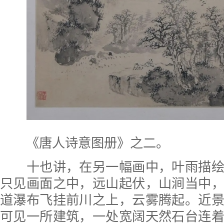
《唐人诗意图册》之二。
十也讲，在另一幅画中，叶雨描绘
只见画面之中，远山起伏，山涧当中
道瀑布飞挂前川之上，云雾腾起。近
可见一所建筑，一处宽阔天然石台连