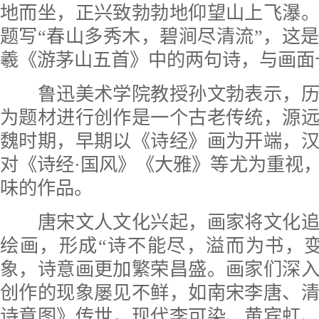
地而坐，正兴致勃勃地仰望山上飞瀑
题写“春山多秀木，碧涧尽清流”，这
羲《游茅山五首》中的两句诗，与画面
鲁迅美术学院教授孙文勃表示，历
为题材进行创作是一个古老传统，源
魏时期，早期以《诗经》画为开端，
对《诗经·国风》《大雅》等尤为重视
味的作品。
唐宋文人文化兴起，画家将文化追
绘画，形成“诗不能尽，溢而为书，
象，诗意画更加繁荣昌盛。画家们深
创作的现象屡见不鲜，如南宋李唐、
诗意图》传世，现代李可染、黄宾虹