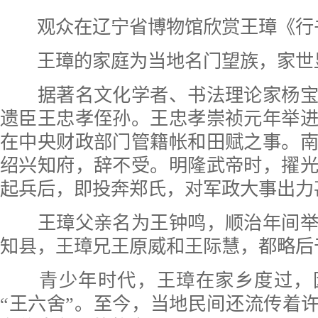
观众在辽宁省博物馆欣赏王璋《行
王璋的家庭为当地名门望族，家世
据著名文化学者、书法理论家杨宝
遗臣王忠孝侄孙。王忠孝崇祯元年举
在中央财政部门管籍帐和田赋之事。
绍兴知府，辞不受。明隆武帝时，擢
起兵后，即投奔郑氏，对军政大事出力
王璋父亲名为王钟鸣，顺治年间举
知县，王璋兄王原威和王际慧，都略后
青少年时代，王璋在家乡度过，
“
王六舍
”。至今，当地民间还流传着许