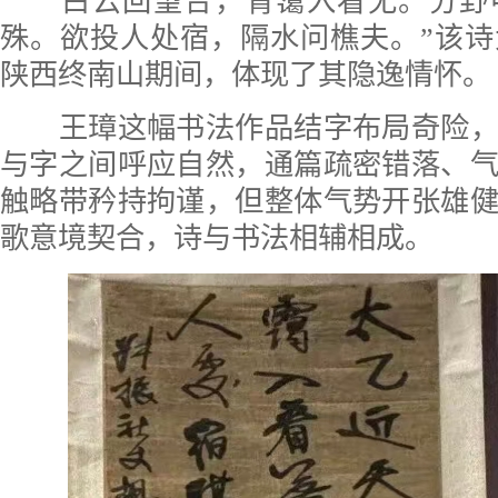
白云回望合，青霭入看无。分野
殊。欲投人处宿，隔水问樵夫。”该
陕西终南山期间，体现了其隐逸情怀。
王璋这幅书法作品结字布局奇险，
与字之间呼应自然，通篇疏密错落、
触略带矜持拘谨，但整体气势开张雄
歌意境契合，诗与书法相辅相成。