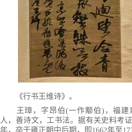
《行书王维诗》。
王璋，字昂伯(一作颙伯)，福建
人，善诗文，工书法。据有关史料考
年，卒于雍正朝中后期，即1662年至17