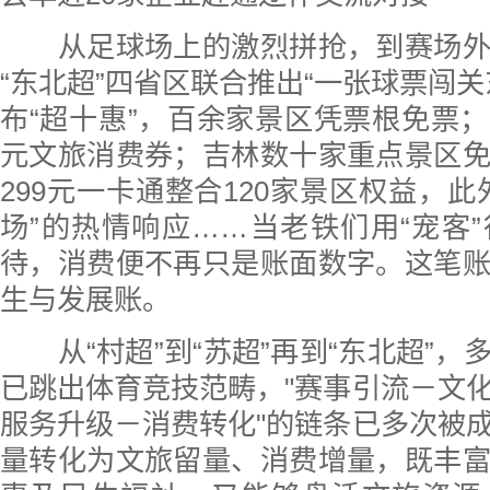
从足球场上的激烈拼抢，到赛场外
“东北超”四省区联合推出“一张球票闯关
布“超十惠”，百余家景区凭票根免票
元文旅消费券；吉林数十家重点景区
299元一卡通整合120家景区权益，此
场”的热情响应……当老铁们用“宠客
待，消费便不再只是账面数字。这笔
生与发展账。
从“村超”到“苏超”再到“东北超”，
已跳出体育竞技范畴，"赛事引流－文
服务升级－消费转化"的链条已多次被
量转化为文旅留量、消费增量，既丰