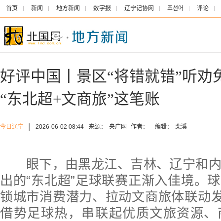
首页
新闻
地方新闻
数字报
辽宁记协网
조선어
评论
好评中国丨景区“将错就错”听劝
“东北超+文商旅”这笔账
今日辽宁
│
2026-06-02 08:44
来源：
央广网
作者：
编辑：
栾溪
眼下，由黑龙江、吉林、辽宁和内
出的“东北超”足球联赛正渐入佳境。
锁城市消费潜力、拉动文商旅体联动发
借势足球热，串联起优质文旅资源、