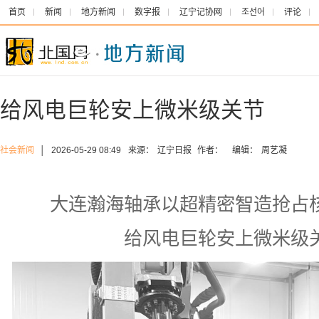
首页
新闻
地方新闻
数字报
辽宁记协网
조선어
评论
给风电巨轮安上微米级关节
社会新闻
│
2026-05-29 08:49
来源：
辽宁日报
作者：
编辑：
周艺凝
大连瀚海轴承以超精密智造抢占
给风电巨轮安上微米级