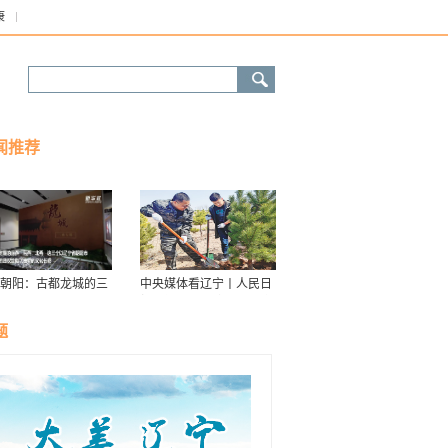
康
闻推荐
朝阳：古都龙城的三
中央媒体看辽宁丨人民日
华
报：接续传递防沙治沙“绿
色接力棒”
题