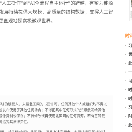
工操作”到“AI全流程自主运行”的跨越，有望为能源
发展持续提供大规模、高质量的结构数据，支撑人工智
更直观地探索极微观世界。
时
第
新
此
京
习
和“
稳
声明的版权人。未经北国网的书面许可，任何其他个人或组织均不得以
或发布使用于其他任何场合；不得把其中任何形式的资讯散发给其他
镜像复制或保存；不得修改或再使用北国网的任何资源。若有意转载
将追究其法律责任。
书