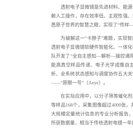
透射电子显微镜是先进材料、能源化
赖人工操作，存在效率低、主观性强、
悉原子世界的智慧之眼，实现了“传样
为破解这一“卡脖子”难题，实现智能
透射电子显微镜软硬件智能化、一体化
队开发了“全自主感知—解析—操控通
能高真空样品传递、电子光学成像自
析、全系统状态感知与调度协作五大关
——“原眼一号”（Aeye）。
在实际应用中，以分子筛等催化剂显
等样品168个，采集图像超过4000
大规模定量统计信息的专业分析报告，
所获数据量，相当于传统透射电镜一年