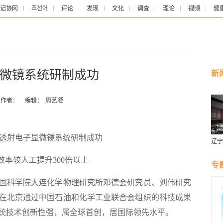
记协网
조선어
评论
发现
文化
调查
理论
视频
健
微镜系统研制成功
新
作者：
编辑：
周艺凝
透射电子显微镜系统研制成功
辽宁
燕风
效率较人工提升300倍以上
专
中国科学院大连化学物理研究所邓德会研究员、刘伟研究
在北京通过中国石油和化学工业联合会组织的科技成果
统技术创新性强，属全球首创，居国际领先水平。