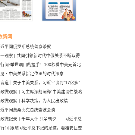
政新闻
习近平同俄罗斯总统普京茶叙
一观察 | 共同引领新时代中俄关系不断取得
成果
行间·举世瞩目的握手！100秒看中美元首北
会晤
一见・中美关系新定位里的时代深意
言道｜关于中美关系，习近平谈到“17亿多”
80多亿”
时政微观察丨习主席深刻阐释“中美建设性战略
定关系”的核心要义
时政微观察丨科学决策，为人民出政绩
习近平同莫桑比克总统查波会谈
时政微纪录丨千年大计 只争朝夕——习近平总
记赴河北雄安新区考察纪实
此行间·跟随习近平总书记的足迹，看雄安巨变