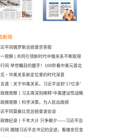
政新闻
习近平同俄罗斯总统普京茶叙
一观察 | 共同引领新时代中俄关系不断取得
成果
行间·举世瞩目的握手！100秒看中美元首北
会晤
一见・中美关系新定位里的时代深意
言道｜关于中美关系，习近平谈到“17亿多”
80多亿”
时政微观察丨习主席深刻阐释“中美建设性战略
定关系”的核心要义
时政微观察丨科学决策，为人民出政绩
习近平同莫桑比克总统查波会谈
时政微纪录丨千年大计 只争朝夕——习近平总
记赴河北雄安新区考察纪实
此行间·跟随习近平总书记的足迹，看雄安巨变