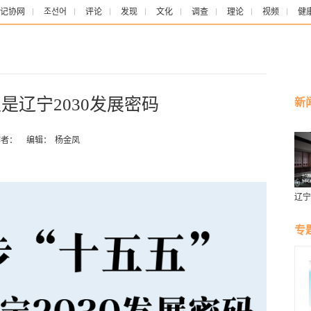
记协网
조선어
评论
发现
文化
调查
理论
视频
健
是辽宁2030发展密码
新
者：
编辑：
杨金凤
辽宁
燕风
专