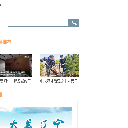
康
闻推荐
朝阳：古都龙城的三
中央媒体看辽宁丨人民日
华
报：接续传递防沙治沙“绿
色接力棒”
题