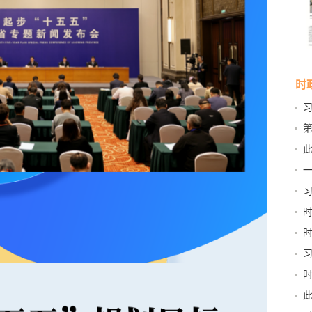
时
第
新
此
京
习
和“
稳
书