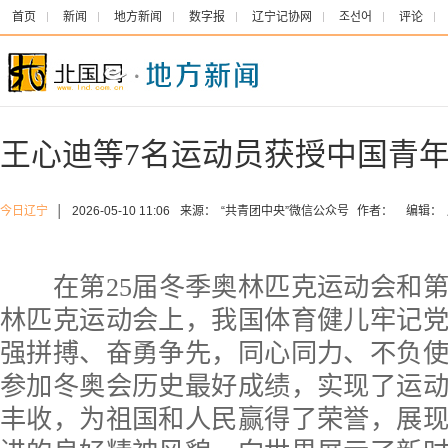
首页
新闻
地方新闻
数字报
辽宁记协网
조선어
评论
王心迪等7名运动员获授中国青
今日辽宁
│
2026-05-10 11:06
来源：
“共青团中央”微信公众号
作者：
编辑：
在第25届冬季奥林匹克运动会和第
林匹克运动会上，我国体育健儿牢记
强拼搏、奋勇争先，同心同力、不负
参加冬奥会历史最好成绩，实现了运
丰收，为祖国和人民赢得了荣誉，展