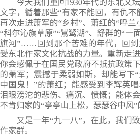
今天我们重回1930年代的东北文
文字，循着那些“有家不能回，有仇不
再次走进萧军的“乡村”、萧红的“呼兰
“科尔沁旗草原”“鴜鹭湖”、舒群的“一
旗河”……回到那个苦难的年代，回
受东北作家文化抗战的力量。重新走
你会感佩于在国民党政府不抵抗政策下
的萧军；震撼于柔弱如斯，却能写下
中国鬼！”的萧红；能感受到李辉英
泪眼滂沱的悲伤、痛沉、愤慨；能体
不肯归家的“亭亭山上松，瑟瑟谷中风”
又是一年“九一八”，在此，我们致
作家群。