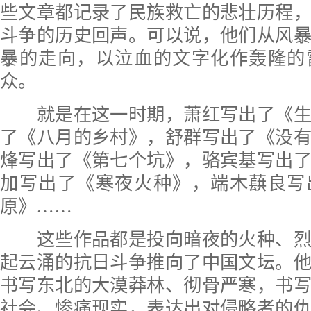
些文章都记录了民族救亡的悲壮历程
斗争的历史回声。可以说，他们从风
暴的走向，以泣血的文字化作轰隆的
众。
就是在这一时期，萧红写出了《生
了《八月的乡村》，舒群写出了《没
烽写出了《第七个坑》，骆宾基写出
加写出了《寒夜火种》，端木蕻良写
原》……
这些作品都是投向暗夜的火种、烈
起云涌的抗日斗争推向了中国文坛。
书写东北的大漠莽林、彻骨严寒，书
社会、惨痛现实，表达出对侵略者的