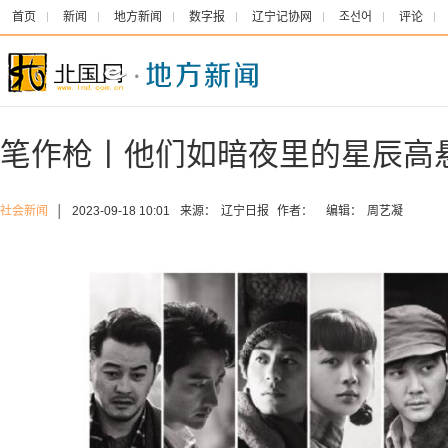
首页
新闻
地方新闻
数字报
辽宁记协网
조선어
评论
笔作枪丨他们如暗夜里的星辰高
社会新闻
│
2023-09-18 10:01
来源：
辽宁日报
作者：
编辑：
周艺凝