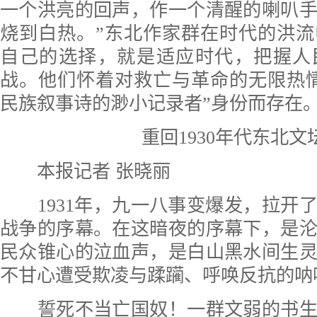
一个洪亮的回声，作一个清醒的喇叭
烧到白热。”东北作家群在时代的洪
自己的选择，就是适应时代，把握人
战。他们怀着对救亡与革命的无限热
民族叙事诗的渺小记录者”身份而存在
重回1930年代东北文
本报记者 张晓丽
1931年，九一八事变爆发，拉开了
战争的序幕。在这暗夜的序幕下，是
民众锥心的泣血声，是白山黑水间生
不甘心遭受欺凌与蹂躏、呼唤反抗的呐
誓死不当亡国奴！一群文弱的书生