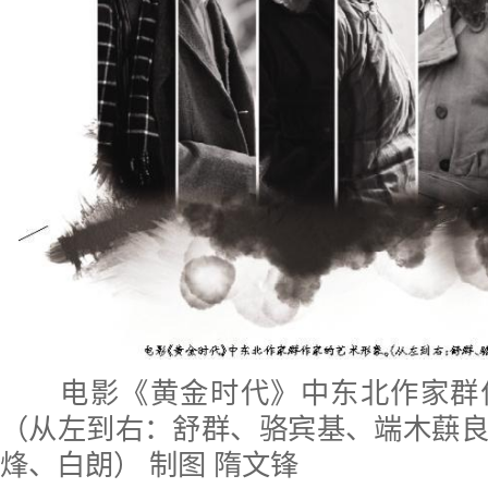
电影《黄金时代》中东北作家群
（从左到右：舒群、骆宾基、端木蕻
烽、白朗） 制图 隋文锋