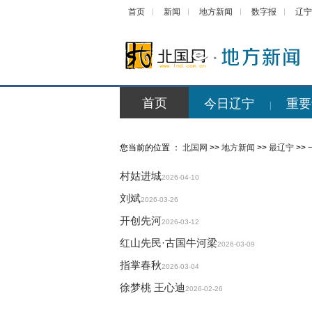
首页
新闻
地方新闻
数字报
辽宁
首页
今日辽宁
重要
|
您当前的位置 ：
北国网
>>
地方新闻
>>
最辽宁
>>
村姑进城
2026-04-10
刘斌
2026-03-26
开创先河
2026-03-12
红山先民·古国牛河梁
2026-03-09
指掌春秋
2026-03-04
徐梦桃 王心迪
2026-02-26