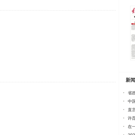
新
省
中
空航天
直
许
政主要
在