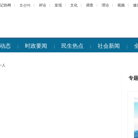
记协网
조선어
评论
发现
文化
调查
理论
视频
健
动态
时政要闻
民生热点
社会新闻
|
|
|
|
一人
专