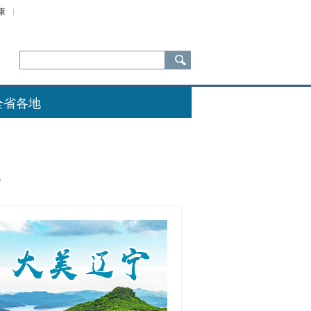
康
全省各地
题