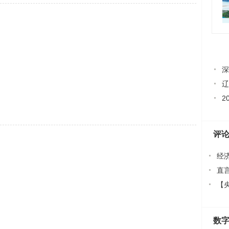
深
辽
2
评
经
精神？
直言
【
面
数