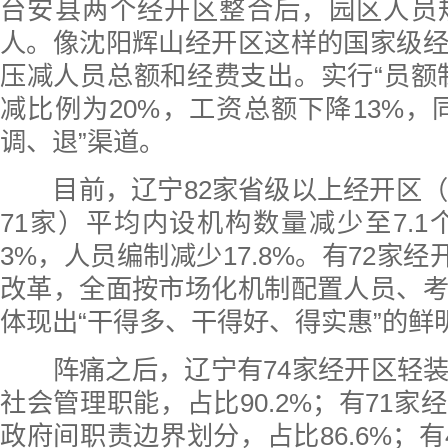
台安县两个经开区整合后，园区人员规
人。像沈阳辉山经开区这样的国家级
压减人员总额和经费支出。实行“员额
减比例为20%，工资总额下降13%，
调、退”渠道。
目前，辽宁82家省级以上经开区（
71家）平均内设机构数量减少至7.1个
3%，人员编制减少17.8%。有72家经
改革，全面按市场化机制配置人员、
体现出“干得多、干得好、得实惠”的鲜
阵痛之后，辽宁有74家经开区轻装
社会管理职能，占比90.2%；有71家
政府间职责边界划分，占比86.6%；有