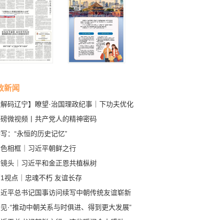
政新闻
【解码辽宁】瞭望·治国理政纪事｜下功夫优化
商环境
重磅微视频丨共产党人的精神密码
写：“永恒的历史记忆”
金色相框｜习近平朝鲜之行
近镜头｜习近平和金正恩共植枞树
1视点｜忠魂不朽 友谊长存
习近平总书记国事访问续写中朝传统友谊崭新
章
见·“推动中朝关系与时俱进、得到更大发展”