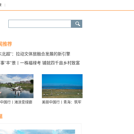
康
闻推荐
“东北超”：拉动文体旅融合发展的新引擎
事“丰”景丨一株福禄考 铺就四千亩乡村致富
海
中国行丨滩涂变绿廊
美丽中国行丨青海：筑牢
伴舟游——探访信江
青藏高原生态屏障
走廊
题