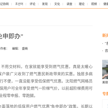
记协网
조선어
评论
发现
文化
调查
理论
视频
健
免申即办”
新
作者：
编辑：
盛楠
农
花
、不用交材料，在家就能享受到燃气优惠，真是太暖心
保户裴广义收到了燃气惠民新政带来的实惠。独居多病
行不便，一直没能享受低保燃气优惠。沈阳燃气网格员
美丽
群雁
保用户可全年享受燃气一阶梯气价，以前超阶梯费用可
生态
专
全程零申报、零跑腿。
落地的低保用户燃气优惠“免申即办”政策。长期以