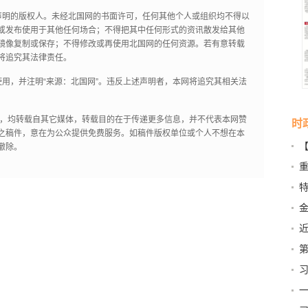
声明的版权人。未经北国网的书面许可，任何其他个人或组织均不得以
或发布使用于其他任何场合；不得把其中任何形式的资讯散发给其他
镜像复制或保存；不得修改或再使用北国网的任何资源。若有意转载
将追究其法律责任。
用，并注明“来源：北国网”。违反上述声明者，本网将追究其相关法
作品，均转载自其它媒体，转载目的在于传递更多信息，并不代表本网赞
时
之稿件，意在为公众提供免费服务。如稿件版权单位或个人不想在本
撤除。
营
特
第
篇
一