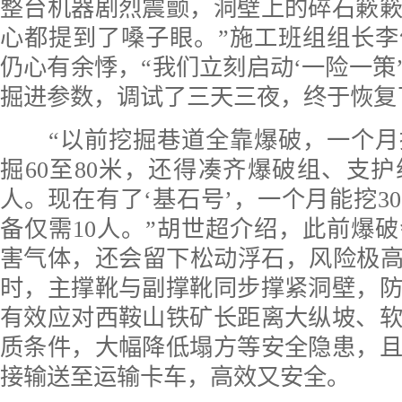
整台机器剧烈震颤，洞壁上的碎石簌
心都提到了嗓子眼。”施工班组组长
仍心有余悸，“我们立刻启动‘一险一策
掘进参数，调试了三天三夜，终于恢复
“以前挖掘巷道全靠爆破，一个月
掘60至80米，还得凑齐爆破组、支护
人。现在有了‘基石号’，一个月能挖30
备仅需10人。”胡世超介绍，此前爆
害气体，还会留下松动浮石，风险极高
时，主撑靴与副撑靴同步撑紧洞壁，
有效应对西鞍山铁矿长距离大纵坡、
质条件，大幅降低塌方等安全隐患，
接输送至运输卡车，高效又安全。