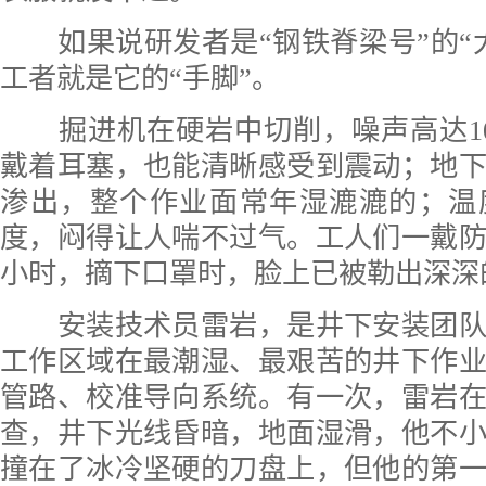
如果说研发者是“钢铁脊梁号”的“
工者就是它的“手脚”。
掘进机在硬岩中切削，噪声高达10
戴着耳塞，也能清晰感受到震动；地
渗出，整个作业面常年湿漉漉的；温
度，闷得让人喘不过气。工人们一戴
小时，摘下口罩时，脸上已被勒出深深
安装技术员雷岩，是井下安装团队
工作区域在最潮湿、最艰苦的井下作
管路、校准导向系统。有一次，雷岩
查，井下光线昏暗，地面湿滑，他不
撞在了冰冷坚硬的刀盘上，但他的第