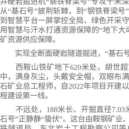
井硬岩掘进机“钢铁脊梁号”专攻千米
从“基石号”披荆斩棘，到“钢铁脊梁号
到智慧平台一屏掌控全局、绿色开采
用智慧与汗水打通资源保障的“地下大
矿资源供应保障。
实现全断面硬岩隧道掘进，“基石号”
西鞍山铁矿地下620米处，胡世超
中，满身灰尘，头戴安全帽，双眼布
石矿业总工程师，自2022年项目开建
程建设第一线。
不远处，188米长、开掘直径7.03米
石号”正静静“蛰伏”。这台由鞍钢矿业
铁隧道局、东北岩土工程勘察公司等