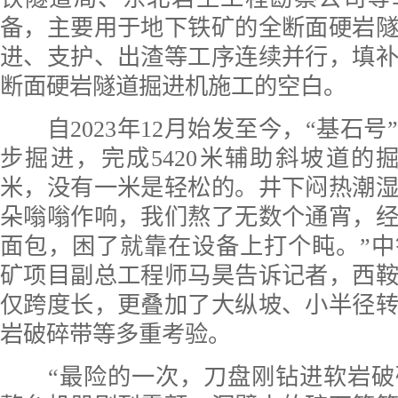
备，主要用于地下铁矿的全断面硬岩
进、支护、出渣等工序连续并行，填
断面硬岩隧道掘进机施工的空白。
自2023年12月始发至今，“基石号
步掘进，完成5420米辅助斜坡道的掘进
米，没有一米是轻松的。井下闷热潮
朵嗡嗡作响，我们熬了无数个通宵，
面包，困了就靠在设备上打个盹。”
矿项目副总工程师马昊告诉记者，西
仅跨度长，更叠加了大纵坡、小半径
岩破碎带等多重考验。
“最险的一次，刀盘刚钻进软岩破