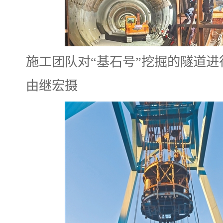
施工团队对“基石号”挖掘的隧道进
由继宏摄