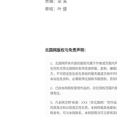
责编：栾 溪
审核：叶 健
北国网版权与免责声明：
1、北国网所有内容的版权均属于作者或页面内
任何形式将北国网的各项资源转载、复制、编辑
方，不可把这些信息在其他的服务器或文档中作
本站信息资料，必需取得北国网书面授权。否则
2、已经本网授权使用作品的，应在授权范围内使
律责任。
3、凡本网注明“来源：XXX（非北国网）”的
同其观点和对其真实性负责。本网转载其他媒体
网发布，可与本网联系，本网视情况可立即将其