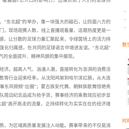
、覆盖超1亿人口的影响力，迅速点燃了人们的足球热
“东北超”的举办，像一块强大的磁石，让四面八方的
门，现场观赛人数、线上直播观看量、话题热度更是一
资源，让分散的足球力量汇聚起来，令绿茵场上的活力持
数
强化归属感，在共同的足球语言中增进友谊。“东北超”
气的全面提升、精神风貌的集中展现。
济。超高人气、汹涌人潮，直接转化为澎湃的消费活
售等行业迎来旺季。从沈阳鸡架到哈尔滨红肠，从大连
事东风频频“出圈”；蒙古族安代舞、朝鲜族歌舞惊艳亮
队周边纪念品成为抢手货，赛事经济的乘数效应初步显
东北超”高开高走的流量，正持续转化为实实在在的经济增
时
，为区域高质量发展注入动能。赛事带来的不仅是消