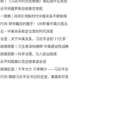
视频丨《习近平的文化情缘》等纪录片在老挝
播
习近平同俄罗斯总统普京茶叙
一观察 | 共同引领新时代中俄关系不断取得
成果
行间·举世瞩目的握手！100秒看中美元首北
会晤
一见・中美关系新定位里的时代深意
言道｜关于中美关系，习近平谈到“17亿多”
80多亿”
时政微观察丨习主席深刻阐释“中美建设性战略
定关系”的核心要义
时政微观察丨科学决策，为人民出政绩
习近平同莫桑比克总统查波会谈
时政微纪录丨千年大计 只争朝夕——习近平总
记赴河北雄安新区考察纪实
此行间·跟随习近平总书记的足迹，看雄安巨变