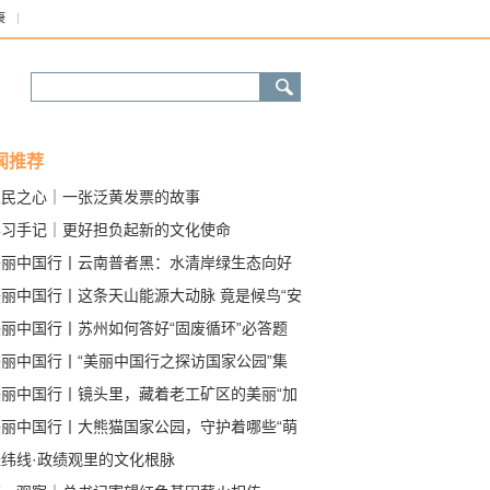
康
闻推荐
人民之心｜一张泛黄发票的故事
学习手记｜更好担负起新的文化使命
美丽中国行丨云南普者黑：水清岸绿生态向好
稀鸟类频频现身
美丽中国行丨这条天山能源大动脉 竟是候鸟“安
道”
美丽中国行丨苏州如何答好“固废循环”必答题
美丽中国行丨“美丽中国行之探访国家公园”集
采访启动
美丽中国行丨镜头里，藏着老工矿区的美丽“加
”
美丽中国行丨大熊猫国家公园，守护着哪些“萌
？
经纬线·政绩观里的文化根脉