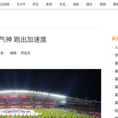
记协网
조선어
评论
发现
文化
调查
理论
视频
健
气神 跑出加速度
新
者：
编辑：
杨金凤
珍
全通
中
减法
物”