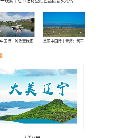
第一观察｜总书记寄望红色基因薪火相传
中国行丨滩涂变绿廊
美丽中国行丨青海：筑牢
伴舟游——探访信江
青藏高原生态屏障
走廊
题
大美辽宁