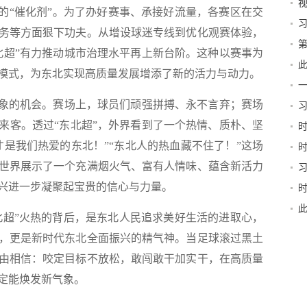
级的“催化剂”。为了办好赛事、承接好流量，各赛区在交
启
务等方面狠下功夫。从增设球迷专线到优化观赛体验，
第
北超”有力推动城市治理水平再上新台阶。这种以赛事为
新
此
模式，为东北实现高质量发展增添了新的活力与动力。
京
象的机会。赛场上，球员们顽强拼搏、永不言弃；赛场
习
和“
来客。透过“东北超”，外界看到了一个热情、质朴、坚
稳
才是我们热爱的东北！”“东北人的热血藏不住了！”这场
世界展示了一个充满烟火气、富有人情味、蕴含新活力
兴进一步凝聚起宝贵的信心与力量。
书
超”火热的背后，是东北人民追求美好生活的进取心，
，更是新时代东北全面振兴的精气神。当足球滚过黑土
由相信：咬定目标不放松，敢闯敢干加实干，在高质量
定能焕发新气象。