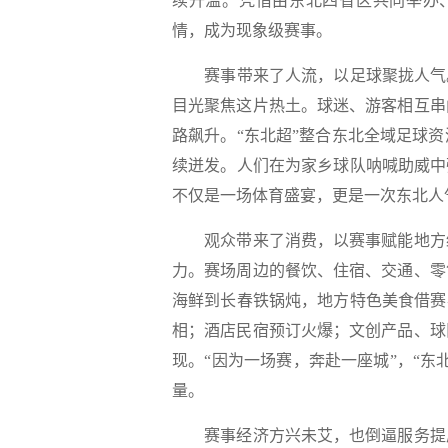
续升温。凭借由东北四省区共同举办
情，成为现象级赛事。
赛事带来了人流，以足球聚拢人气。
目光聚焦这片热土。球迷、游客相互串
路飙升。“东北超”整合东北全域足球
续迸发。人们在为家乡球队呐喊助威中
不仅是一场体育盛宴，更是一次东北人
观众带来了消费，以赛事赋能地方经
力。赛场周边的餐饮、住宿、交通、零
海鲜到长春铁锅炖，地方特色美食借赛
相；酒店民宿预订火爆；文创产品、球
现。“因为一场赛，奔赴一座城”，“
量。
赛事经济方兴未艾，也倒逼服务提质