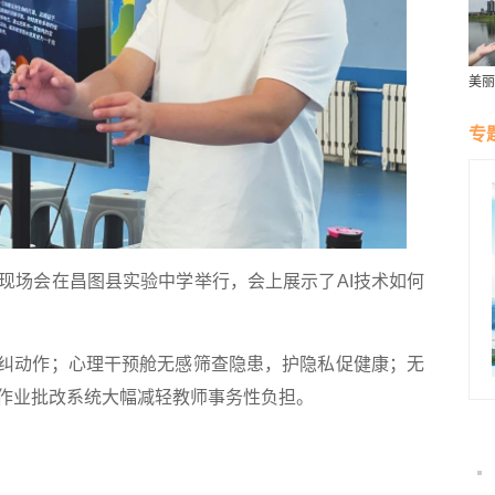
美丽
群雁
生态
专
场会在昌图县实验中学举行，会上展示了AI技术如何
纠动作；心理干预舱无感筛查隐患，护隐私促健康；无
作业批改系统大幅减轻教师事务性负担。