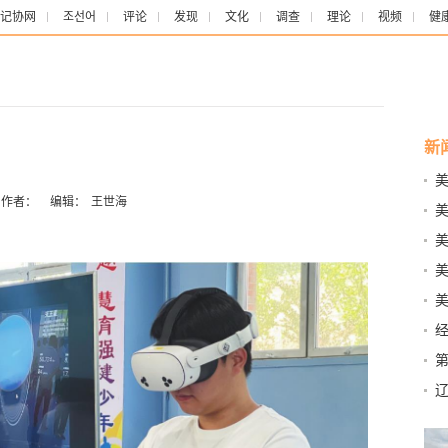
记协网
조선어
评论
发现
文化
调查
理论
视频
健
新
全通
作者：
编辑：
王世海
中
减法
物”
辽
社