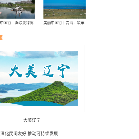
中国行丨滩涂变绿廊
美丽中国行丨青海：筑牢
伴舟游——探访信江
青藏高原生态屏障
走廊
题
大美辽宁
深化民间友好 推动可持续发展