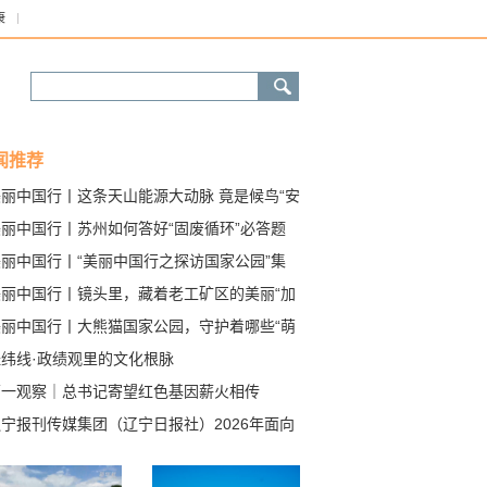
康
闻推荐
美丽中国行丨这条天山能源大动脉 竟是候鸟“安
道”
美丽中国行丨苏州如何答好“固废循环”必答题
美丽中国行丨“美丽中国行之探访国家公园”集
采访启动
美丽中国行丨镜头里，藏着老工矿区的美丽“加
”
美丽中国行丨大熊猫国家公园，守护着哪些“萌
？
经纬线·政绩观里的文化根脉
第一观察｜总书记寄望红色基因薪火相传
宁报刊传媒集团（辽宁日报社）2026年面向
会公开招聘高层次人才考核公告