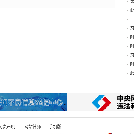
第
新
此
京
习
和“
稳
书
免责声明
网站律师
手机版