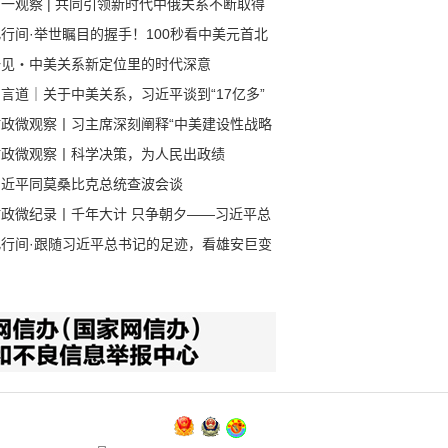
一观察 | 共同引领新时代中俄关系不断取得
成果
行间·举世瞩目的握手！100秒看中美元首北
会晤
一见・中美关系新定位里的时代深意
言道｜关于中美关系，习近平谈到“17亿多”
80多亿”
时政微观察丨习主席深刻阐释“中美建设性战略
定关系”的核心要义
时政微观察丨科学决策，为人民出政绩
习近平同莫桑比克总统查波会谈
时政微纪录丨千年大计 只争朝夕——习近平总
记赴河北雄安新区考察纪实
此行间·跟随习近平总书记的足迹，看雄安巨变