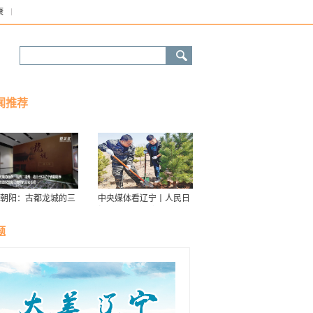
康
闻推荐
朝阳：古都龙城的三
中央媒体看辽宁丨人民日
华
报：接续传递防沙治沙“绿
色接力棒”
题