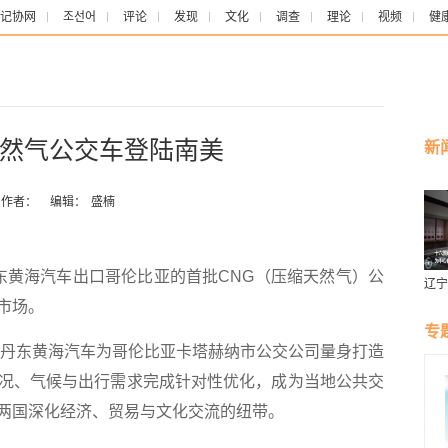
记协网
조선어
评论
发现
文化
调查
理论
视频
健
然气公交车登陆南美
新
作者：
编辑：
盛楠
黄海汽车出口哥伦比亚的首批CNG（压缩天然气）公
辽宁
燕风
市场。
专
丹东黄海汽车为哥伦比亚卡塔赫纳市公交公司量身打造
况、气候与出行需求完成针对性优化，成为当地公共交
两国深化经济、贸易与文化交流的纽带。