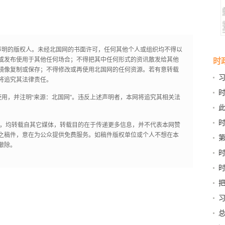
声明的版权人。未经北国网的书面许可，任何其他个人或组织均不得以
或发布使用于其他任何场合；不得把其中任何形式的资讯散发给其他
时
镜像复制或保存；不得修改或再使用北国网的任何资源。若有意转载
将追究其法律责任。
用，并注明“来源：北国网”。违反上述声明者，本网将追究其相关法
书
作品，均转载自其它媒体，转载目的在于传递更多信息，并不代表本网赞
之稿件，意在为公众提供免费服务。如稿件版权单位或个人不想在本
撤除。
行力
深
富