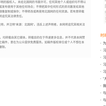
声明的版权人。未经北国网的书面许可，任何其他个人或组织均不得以
或发布使用于其他任何场合；不得把其中任何形式的资讯散发给其他
镜像复制或保存；不得修改或再使用北国网的任何资源。若有意转载
将追究其法律责任。
用，并注明“来源：北国网”。违反上述声明者，本网将追究其相关法
时
作品，均转载自其它媒体，转载目的在于传递更多信息，并不代表本网赞
之稿件，意在为公众提供免费服务。如稿件版权单位或个人不想在本
撤除。
—
发
实
时
“
清
我
活
量