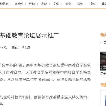
记协网
조선어
评论
发现
文化
调查
理论
视频
健
基础教育论坛展示推广
新
作者：
编辑：
杨金凤
会主办的“第五届中国基础教育论坛暨中国教育学会第
大连市教育局、大连教育学院前期在中国教育学会指导
辽宁
燕风
逐，从众多申报单位中脱颖而出，获得专题论坛的承办
专
家校社协同机制，确保美育改革措施深入持久落地，
鉴。