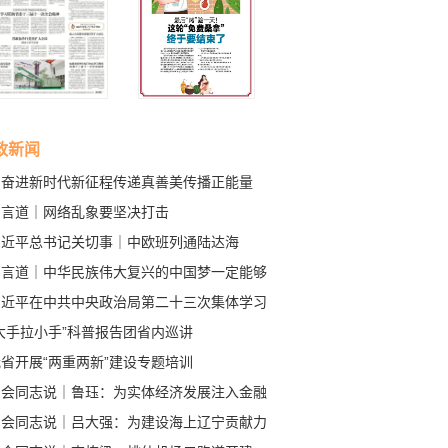
政新闻
为奋进新时代新征程传递真善美传播正能量
—习近平总书记贺信指引志愿服务事业高质量
习言道｜网络乱象要坚决打击
展
习近平总书记关切事｜中欧班列通陆达海
习言道｜中华民族伟大复兴的中国梦一定能够
现
习近平在中共中央政治局第二十三次集体学习
强调 健全网络生态治理长效机制 持续营造风
大手拉小手”科普报告团省内巡讲
气正的网络空间
省开展“两重两新”建设专题培训
与会同志说｜鲁珏：为实体经济发展注入金融
水
与会同志说｜吕大强：为建设海上辽宁贡献力