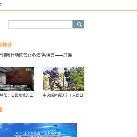
康
闻推荐
“新疆喀什地区禁止冬灌”系谣言——辟谣
朝阳：古都龙城的三
中央媒体看辽宁丨人民日
华
报：接续传递防沙治沙“绿
色接力棒”
题