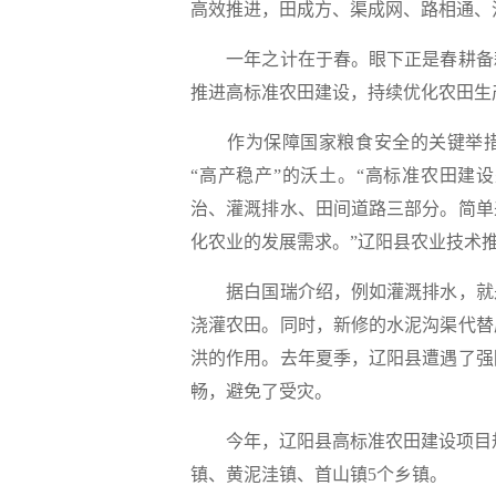
高效推进，田成方、渠成网、路相通、
一年之计在于春。眼下正是春耕备耕
推进高标准农田建设，持续优化农田生
作为保障国家粮食安全的关键举措，
“高产稳产”的沃土。“高标准农田建
治、灌溉排水、田间道路三部分。简单
化农业的发展需求。”辽阳县农业技术
据白国瑞介绍，例如灌溉排水，就是
浇灌农田。同时，新修的水泥沟渠代替
洪的作用。去年夏季，辽阳县遭遇了强
畅，避免了受灾。
今年，辽阳县高标准农田建设项目规划
镇、黄泥洼镇、首山镇5个乡镇。