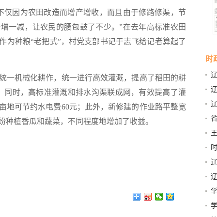
仅因为农田改造而增产增收，而且由于修路修渠，节
增一减，让农民的腰包鼓了不少。”在去年高标准农田
作为种粮“老把式”，村党支部书记于志飞给记者算起了
时
一机械化耕作，统一进行高效灌溉，提高了稻田的耕
上；同时，高标准灌溉和排水沟渠联成网，有效提高了灌
团
亩地可节约水电费60元；此外，新修建的作业路平整宽
团
纷种植香瓜和蔬菜，不同程度地增加了收益。
两
书
省
那
展之