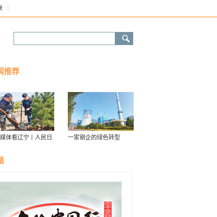
康
闻推荐
媒体看辽宁丨人民日
一家钢企的绿色转型
接续传递防沙治沙“绿
力棒”
题