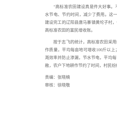
“高标准农田建设真是件大好事。不
水节电、节约时间，减少了费用。这一
建设完工的辽阳县唐马寨镇黄坨子村，
高标准农田的富民增收账。
按于志飞的统计，高标准农田采用统
作质量，平均每亩地可增收100斤以
溉效率并防止渗漏，节水节电，平均每
敞，农户下地耕作节约了时间，村民纷
责编：张晓楠
审核：徐晓敬