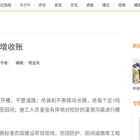
记协网
조선어
评论
发现
文化
调查
理论
视频
健
增收账
新
作者：
编辑：
杨金凤
中央
报：
槽、平整道路；吊装机不断挥动长臂，将每个近1吨
色接
专
至田间；施工人员紧张有序地对挖好的灌溉沟渠进行模
高标准农田建设项目现场，农田防护、田间道路等工程