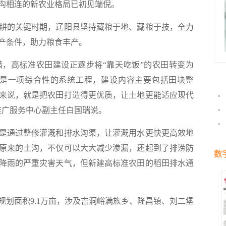
沟相连的新农业格局已初见端倪。
的关键时期，辽阳县坚持藏粮于地、藏粮于技，全力
产条件，助力粮食丰产。
高标准农田建设正逐步将“靠天吃饭”的农田转变为
设是一项综合性的系统工程，建设内容主要包括田块整
来说，就是把农田打造得更优质，让土地更能适应现代
推广服务中心副主任白国瑞说。
通过整修灌溉和排水沟渠，让灌溉用水更快更高效地
原来的土沟，不仅可以大大减少渗漏，还起到了排涝防
数
降雨的严重灾害天气，但新建高标准农田的稻田排水通
面积9.1万亩，涉及吉洞峪满族乡、隆昌镇、刘二堡