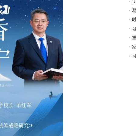
岩
全
时
日
树
树