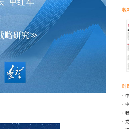
数
时
列
行
我
能