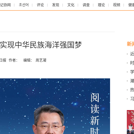
记协网
조선어
评论
发现
文化
调查
理论
视频
健
实现中华民族海洋强国梦
新
日报
作者：
编辑：
周艺凝
造
开