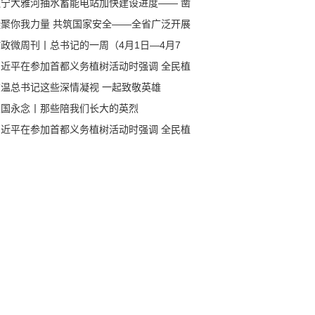
辽宁大雅河抽水蓄能电站加快建设进度—— 凿
开山打造巨型“充电宝”
凝聚你我力量 共筑国家安全——全省广泛开展
民国家安全教育日宣教活动
政微周刊丨总书记的一周（4月1日—4月7
）
习近平在参加首都义务植树活动时强调 全民植
增绿 共建美丽中国
重温总书记这些深情凝视 一起致敬英雄
家国永念丨那些陪我们长大的英烈
习近平在参加首都义务植树活动时强调 全民植
增绿 共建美丽中国